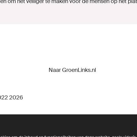
ten om het veiliger te maken voor de mensen op het plat
Naar GroenLinks.nl
022 2026
d en integriteit