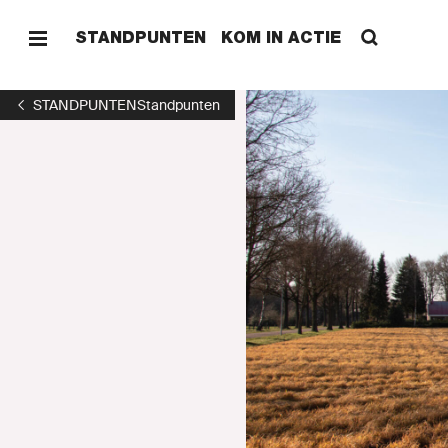
STANDPUNTEN
KOM IN ACTIE
STANDPUNTEN
Standpunten
HOME
STAND
KOM I