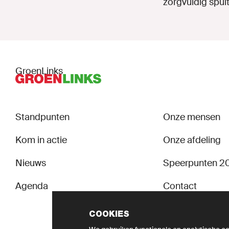
zorgvuldig spui
GroenLinks
Standpunten
Onze mensen
Kom in actie
Onze afdeling
Nieuws
Speerpunten 2
Agenda
Contact
Sociale veilighei
COOKIES