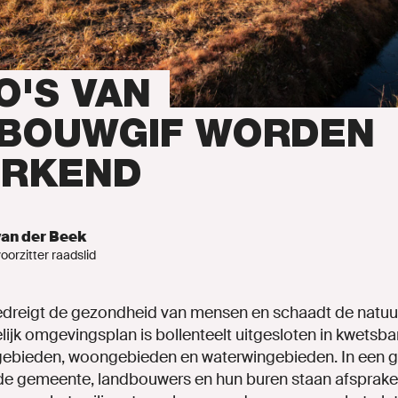
en
ng
O'S VAN
BOUWGIF WORDEN
RKEND
n 2022-2026
an der Beek
inks.nl
oorzitter raadslid
reigt de gezondheid van mensen en schaadt de natuur 
lijk omgevingsplan is bollenteelt uitgesloten in kwetsb
ebieden, woongebieden en waterwingebieden. In een g
ENLINKS
de gemeente, landbouwers en hun buren staan afsprake