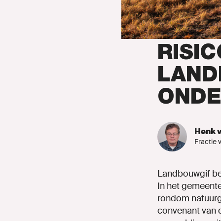
Onze mens
Onze afdeli
RISIC
Nieuws
LAND
Agenda
ONDE
Speerpunte
Henk v
Naar GroenL
Fractie v
Landbouwgif bed
In het gemeente
rondom natuurg
MIJN GRO
convenant van 